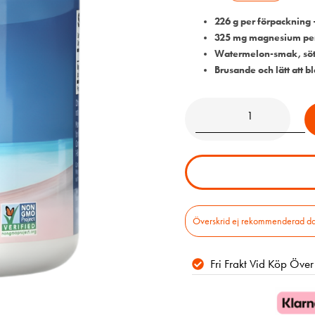
226 g per förpackning 
325 mg magnesium per
Watermelon-smak, söt
Brusande och lätt att b
Överskrid ej rekommenderad daglig
Fri Frakt Vid Köp Öve