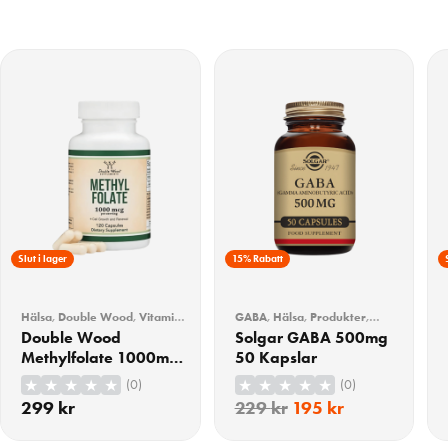
Slut i lager
15% Rabatt
Hälsa
,
Double Wood
,
Vitamin
GABA
,
Hälsa
,
Produkter
,
B
,
Vitaminer
,
Vitaminer &
Solgar
,
Stress & sömn
Double Wood
Solgar GABA 500mg
Mineraler
Methylfolate 1000mcg
50 Kapslar
120 Kapslar
(0)
(0)
299
kr
229
kr
195
kr