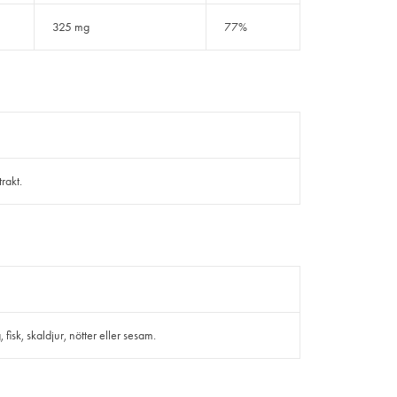
325 mg
77%
rakt.
isk, skaldjur, nötter eller sesam.