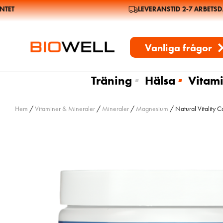
T
LEVERANSTID 2-7 ARBETSDAG
Vanliga frågor
Träning
Hälsa
Vitami
Hem
/
Vitaminer & Mineraler
/
Mineraler
/
Magnesium
/ Natural Vitality