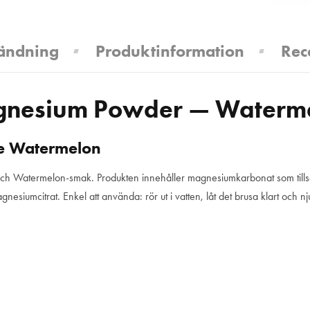
ändning
Produktinformation
Rec
Magnesium Powder — Waterm
de Watermelon
äsch Watermelon-smak. Produkten innehåller magnesiumkarbonat som tills
esiumcitrat. Enkel att använda: rör ut i vatten, låt det brusa klart och n