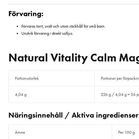
Förvaring:
Förvaras torrt, svalt och utom räckhåll för små barn.
Undvik förvaring i direkt solljus.
Natural Vitality Calm M
Portionsstorlek
Portioner per förpackn
4,04 g
226 g / 4,04 g = 56 p
Näringsinnehåll / Aktiva ingredienser
Ämne
Per 100 g