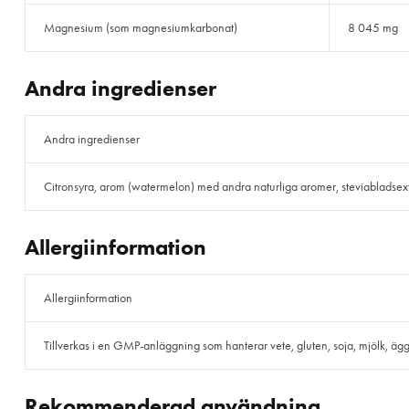
Magnesium (som magnesiumkarbonat)
8 045 mg
Andra ingredienser
Andra ingredienser
Citronsyra, arom (watermelon) med andra naturliga aromer, steviabladsext
Allergiinformation
Allergiinformation
Tillverkas i en GMP-anläggning som hanterar vete, gluten, soja, mjölk, ägg, f
Rekommenderad användning