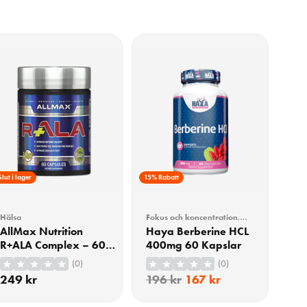
Slut i lager
15% Rabatt
Hälsa
Fokus och koncentration
,
Hälsa
AllMax Nutrition
Haya Berberine HCL
R+ALA Complex – 60
400mg 60 Kapslar
kapslar
(0)
(0)
249
kr
196
kr
167
kr