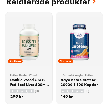
Relaterade produkter
Slut i lager
Slut i lager
Hälsa
,
Double Wood
Hår, hud & naglar
,
Hälsa
Double Wood Grass
Haya Beta Carotene
Fed Beef Liver 500mg
20000IE 100 Kapslar
180 Kapslar
(0)
(0)
299
kr
149
kr