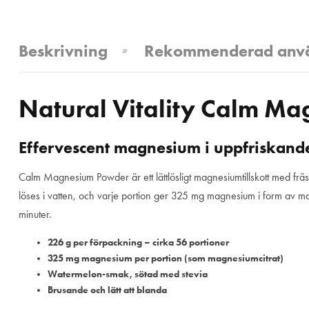
Beskrivning
Rekommenderad anv
Natural Vitality Calm 
Effervescent magnesium i uppfriskan
Calm Magnesium Powder är ett lättlösligt magnesiumtillskott med fr
löses i vatten, och varje portion ger 325 mg magnesium i form av magn
minuter.
226 g per förpackning – cirka 56 portioner
325 mg magnesium per portion (som magnesiumcitrat)
Watermelon-smak, sötad med stevia
Brusande och lätt att blanda