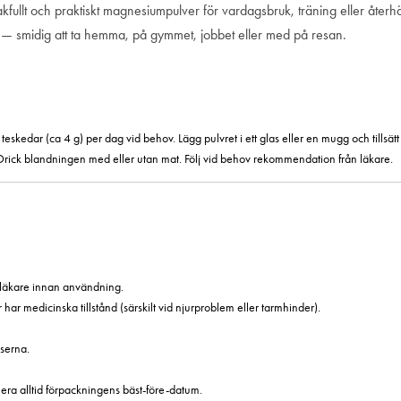
t och praktiskt magnesiumpulver för vardagsbruk, träning eller återhämtni
s — smidig att ta hemma, på gymmet, jobbet eller med på resan.
eskedar (ca 4 g) per dag vid behov. Lägg pulvret i ett glas eller en mugg och tillsätt 6
. Drick blandningen med eller utan mat. Följ vid behov rekommendation från läkare.
läkare innan användning.
r medicinska tillstånd (särskilt vid njurproblem eller tarmhinder).
serna.
era alltid förpackningens bäst-före-datum.