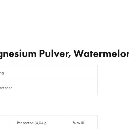
agnesium Pulver, Watermelo
ing
ortioner
Per portion (4,04 g)
% av RI