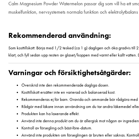
Calm Magnesium Powder Watermelon passar dig som vill ha ett smakfull
muskelfunktion, nervsystemets normala funktion och elektrolytbalan
Rekommenderad användning:
Som kosttillskott: Börja med 1/2 tesked (ca 1 g) dagligen och öka gradvis till 2 t
klart, och fyll sedan upp resten av glaset/koppen med varmt eller kallt vatten
Varningar och försiktighetsåtgärder:
Överskrid inte den rekommenderade dagliga dosen.
Kosttillskott ersätter inte en varierad och balanserad kost.
Rekommenderas ej för barn. Gravida och ammande bör rådgöra med 
Rådgör med läkare innan användning om du tar andra läkemedel eller ha
Produkten kan ha laxerande effekt.
Använd inte denna produkt om du är allergisk mot någon av ingredien
Kontroll av försegling och bäst-före-datum.
Använd inte produkten om förseglingen är bruten eller saknas. Kontroll