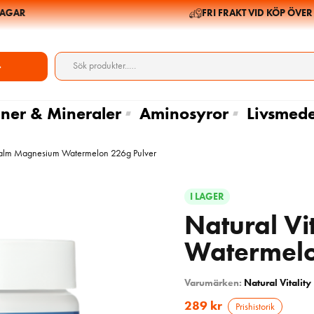
AR
FRI FRAKT VID KÖP ÖVER 69
ner & Mineraler
Aminosyror
Livsmede
 Calm Magnesium Watermelon 226g Pulver
I LAGER
Natural V
Watermelo
Varumärken:
Natural Vitality
289
kr
Prishistorik