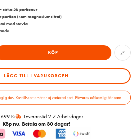
– cirka 56 portioner
 portion (som magnesiumcitrat)
ad med stevia
landa
KÖP
LÄGG TILL I VARUKORGEN
 dos. Kosttillskott ersätter ej varierad kost. Förvaras oåtkomligt för barn.
r 699 Kr
Leveranstid 2-7 Arbetsdagar
Köp nu, Betala om 30 dagar!