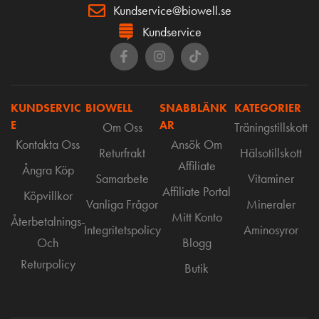
Kundservice@biowell.se
Kundservice
KUNDSERVIC
BIOWELL
SNABBLÄNK
KATEGORIER
E
AR
Om Oss
Träningstillskott
Kontakta Oss
Ansök Om
Returfrakt
Hälsotillskott
Affiliate
Ångra Köp
Samarbete
Vitaminer
Affiliate Portal
Köpvillkor
Vanliga Frågor
Mineraler
Mitt Konto
Återbetalnings-
Integritetspolicy
Aminosyror
Och
Blogg
Returpolicy
Butik