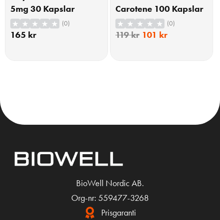
5mg 30 Kapslar
Carotene 100 Kapslar
(0)
(0)
165
kr
119
kr
101
kr
KÖP
KÖP
BioWell Nordic AB.
Org-nr: 559477-3268
Prisgaranti