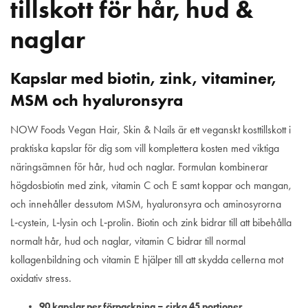
tillskott för hår, hud &
naglar
Kapslar med biotin, zink, vitaminer,
MSM och hyaluronsyra
NOW Foods Vegan Hair, Skin & Nails är ett veganskt kosttillskott i
praktiska kapslar för dig som vill komplettera kosten med viktiga
näringsämnen för hår, hud och naglar. Formulan kombinerar
högdosbiotin med zink, vitamin C och E samt koppar och mangan,
och innehåller dessutom MSM, hyaluronsyra och aminosyrorna
L‑cystein, L‑lysin och L‑prolin. Biotin och zink bidrar till att bibehålla
normalt hår, hud och naglar, vitamin C bidrar till normal
kollagenbildning och vitamin E hjälper till att skydda cellerna mot
oxidativ stress.
90 kapslar per förpackning – cirka 45 portioner