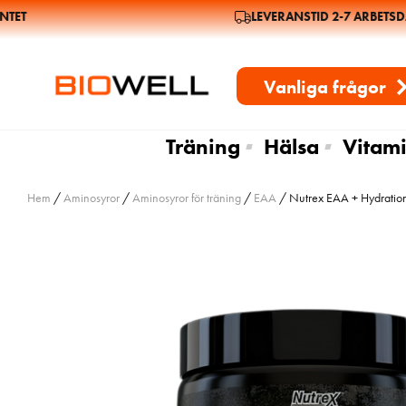
ET
LEVERANSTID 2-7 ARBETSDAG
Vanliga frågor
Träning
Hälsa
Vitami
Hem
/
Aminosyror
/
Aminosyror för träning
/
EAA
/ Nutrex EAA + Hydration