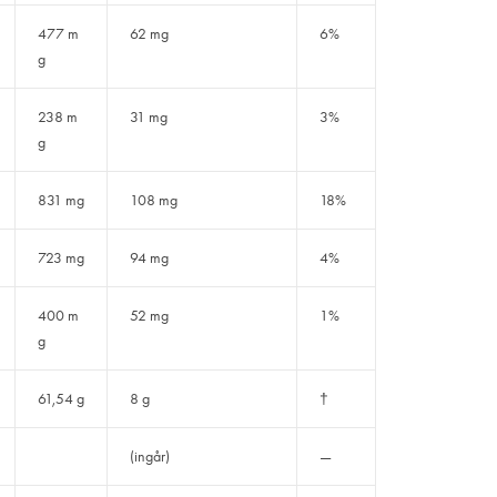
477 m
62 mg
6%
g
238 m
31 mg
3%
g
831 mg
108 mg
18%
723 mg
94 mg
4%
400 m
52 mg
1%
g
61,54 g
8 g
†
(ingår)
—