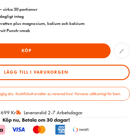
– cirka 30 portioner
dagligt intag
osvatten plus magnesium, kalium och kalcium
Fruit Punch-smak
KÖP
LÄGG TILL I VARUKORGEN
 dos. Kosttillskott ersätter ej varierad kost. Förvaras oåtkomligt för barn.
r 699 Kr
Leveranstid 2-7 Arbetsdagar
Köp nu, Betala om 30 dagar!