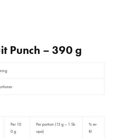
it Punch – 390 g
kning
ortioner
Per 10
Per portion (13 g – 1 Sk
% av
0 g
opa)
RI