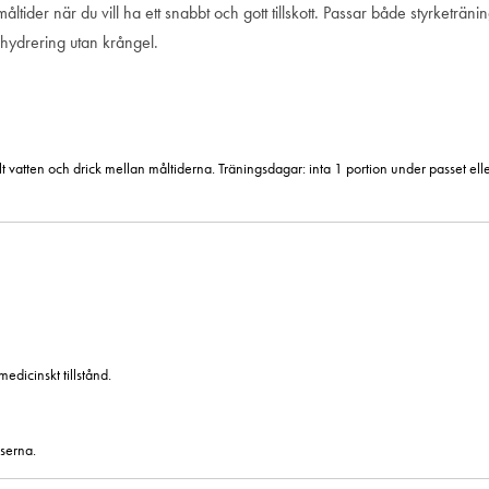
ider när du vill ha ett snabbt och gott tillskott. Passar både styrketräning,
l hydrering utan krångel.
vatten och drick mellan måltiderna. Träningsdagar: inta 1 portion under passet elle
edicinskt tillstånd.
serna.