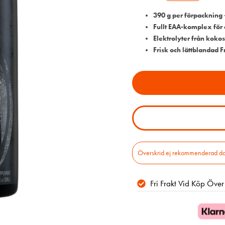
390 g per förpackning 
Fullt EAA-komplex för 
Elektrolyter från kok
Frisk och lättblandad 
Överskrid ej rekommenderad daglig
Fri Frakt Vid Köp Öve