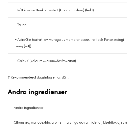
└ Rått kokosvattenkoncentrat (Cocos nucifera) (frukt)
└ Taurin
└ AstraGin (extrakt av Astragalus membranaceus (rot) och Panax notogi
nseng (rot))
└ Calci-K (kalcium–kalium–fosfat–citrat)
† Rekommenderat dagsintag ej fastställt.
Andra ingredienser
Andra ingredienser
Citronsyra, maltodextrin, aromer (naturliga och artificiella), kiseldioxid, suk