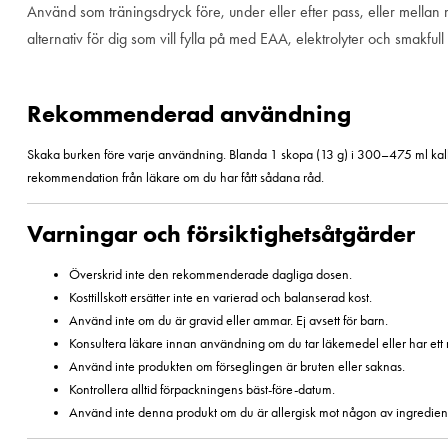
Använd som träningsdryck före, under eller efter pass, eller mellan målt
alternativ för dig som vill fylla på med EAA, elektrolyter och smakful
Rekommenderad användning
Skaka burken före varje användning. Blanda 1 skopa (13 g) i 300–475 ml kallt 
rekommendation från läkare om du har fått sådana råd.
Varningar och försiktighetsåtgärder
Överskrid inte den rekommenderade dagliga dosen.
Kosttillskott ersätter inte en varierad och balanserad kost.
Använd inte om du är gravid eller ammar. Ej avsett för barn.
Konsultera läkare innan användning om du tar läkemedel eller har ett m
Använd inte produkten om förseglingen är bruten eller saknas.
Kontrollera alltid förpackningens bäst-före-datum.
Använd inte denna produkt om du är allergisk mot någon av ingredien