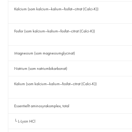
Kalcium (som kalcium–kalium–fosfat–citrat (Calci-K))
Fosfor (som kalcium–kalium–fosfat–citrat (Calci-K))
Magnesium (som magnesiumglycinat)
Natrium (som natriumbikarbonat)
Kalium (som kalcium–kalium–fosfat–citrat (Calci-K))
Essentiellt aminosyrakomplex, total
└ L-Lysin HCl