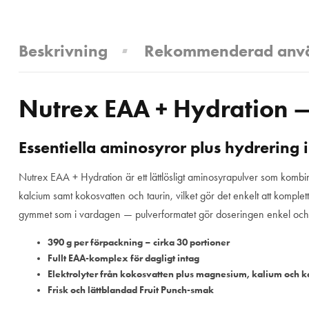
Beskrivning
Rekommenderad anv
Nutrex EAA + Hydration —
Essentiella aminosyror plus hydrering i
Nutrex EAA + Hydration är ett lättlösligt aminosyrapulver som kombi
kalcium samt kokosvatten och taurin, vilket gör det enkelt att kompl
gymmet som i vardagen — pulverformatet gör doseringen enkel och
390 g per förpackning – cirka 30 portioner
Fullt EAA-komplex för dagligt intag
Elektrolyter från kokosvatten plus magnesium, kalium och k
Frisk och lättblandad Fruit Punch-smak