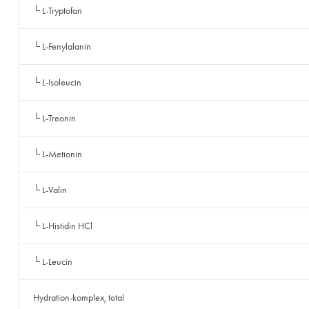
└ L-Tryptofan
└ L-Fenylalanin
└ L-Isoleucin
└ L-Treonin
└ L-Metionin
└ L-Valin
└ L-Histidin HCl
└ L-Leucin
Hydration-komplex, total