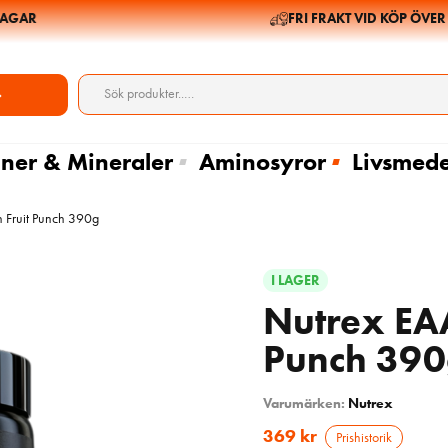
AR
FRI FRAKT VID KÖP ÖVER 69
ner & Mineraler
Aminosyror
Livsmede
 Fruit Punch 390g
I LAGER
Nutrex EAA
Punch 39
Varumärken:
Nutrex
369
kr
Prishistorik