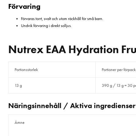
Förvaring
Förvaras torrt, svalt och utom räckhåll för små barn.
Undvik förvaring i direkt solljus.
Nutrex EAA Hydration Fru
Portionsstorlek
Portioner per förpac
13 g
390 g / 13 g = 30 p
Näringsinnehåll / Aktiva ingredienser
Ämne