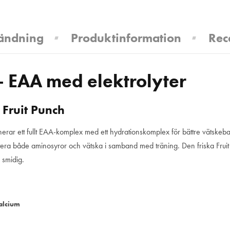
ändning
Produktinformation
Rec
 EAA med elektrolyter
 Fruit Punch
nerar ett fullt EAA-komplex med ett hydrationskomplex för bättre vätskeb
ettera både aminosyror och vätska i samband med träning. Den friska Frui
 smidig.
alcium