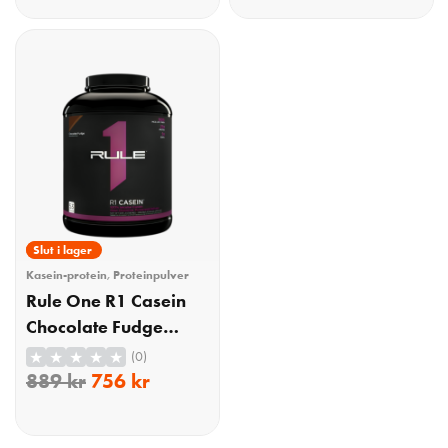
KÖP
KÖP
15% Rabatt
Slut i lager
Kasein-protein
,
Proteinpulver
Rule One R1 Casein
Chocolate Fudge
1800g
(0)
889
kr
756
kr