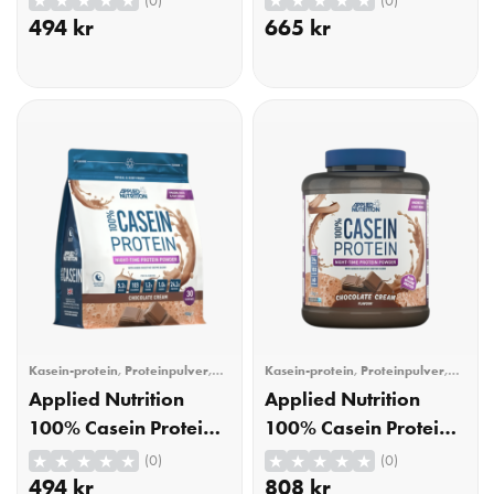
(0)
(0)
900g
1800g
494
kr
665
kr
KÖP
KÖP
Kasein-protein
,
Proteinpulver
,
Kasein-protein
,
Proteinpulver
,
Träning
Träning
Applied Nutrition
Applied Nutrition
100% Casein Protein
100% Casein Protein
Chocolate Cream
Chocolate Cream
(0)
(0)
900g
1800g Pulver
494
kr
808
kr