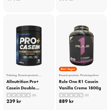
KÖP
KÖP
Slut i lager
Träning
,
Kasein-protein
,
Kasein-protein
,
Proteinpulver
Proteinpulver
Allnutrition Pro+
Rule One R1 Casein
Casein Double
Vanilla Creme 1800g
Chocolate 500g
(0)
(0)
239
kr
889
kr