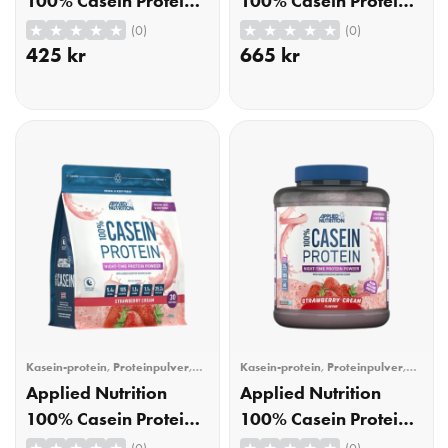
100% Casein Protein
100% Casein Protein
Vanilla Cream 900g
Vanilla 1800g
(0)
(0)
425
kr
665
kr
KÖP
KÖP
Kasein-protein
,
Proteinpulver
,
Kasein-protein
,
Proteinpulver
,
Träning
Träning
Applied Nutrition
Applied Nutrition
100% Casein Protein
100% Casein Protein,
Strawberry Cream
Strawberry Cream