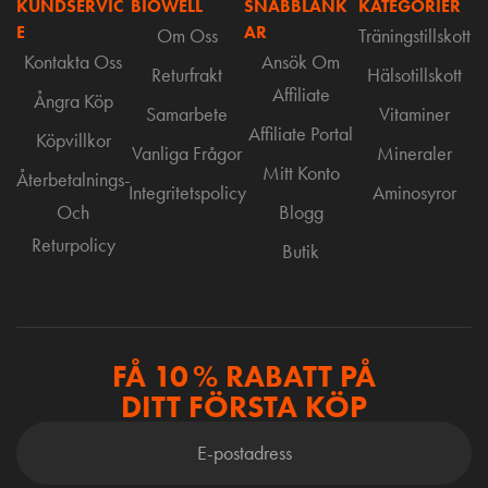
KUNDSERVIC
BIOWELL
SNABBLÄNK
KATEGORIER
E
AR
Om Oss
Träningstillskott
Kontakta Oss
Ansök Om
Returfrakt
Hälsotillskott
Affiliate
Ångra Köp
Samarbete
Vitaminer
Affiliate Portal
Köpvillkor
Vanliga Frågor
Mineraler
Mitt Konto
Återbetalnings-
Integritetspolicy
Aminosyror
Och
Blogg
Returpolicy
Butik
FÅ 10 % RABATT PÅ
DITT FÖRSTA KÖP