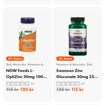
KÖP
KÖP
10% Rabatt
15% Rabatt
Zink
,
Mineraler
,
Vitaminer &
Vitaminer & Mineraler
,
Zink
Mineraler
NOW Foods L-
Swanson Zinc
OptiZinc 30mg 100
Gluconate 30mg 250
Kapslar
Tabletter
(0)
(0)
115
kr
103
kr
135
kr
115
kr