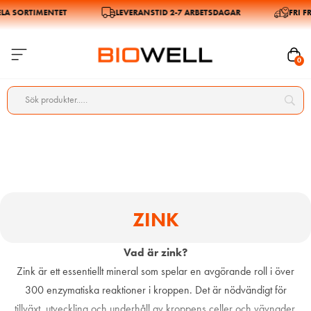
A SORTIMENTET
LEVERANSTID 2-7 ARBETSDAGAR
FRI FRA
0
ZINK
Vad är zink?
Zink är ett essentiellt mineral som spelar en avgörande roll i över
300 enzymatiska reaktioner i kroppen. Det är nödvändigt för
tillväxt, utveckling och underhåll av kroppens celler och vävnader.