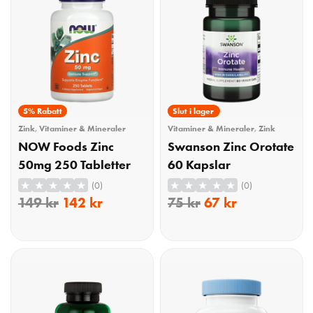
5% Rabatt
11% Rabatt
Slut i lager
Zink
,
Vitaminer & Mineraler
Vitaminer & Mineraler
,
Zink
NOW Foods Zinc
Swanson Zinc Orotate
50mg 250 Tabletter
60 Kapslar
(0)
(0)
149
kr
142
kr
75
kr
67
kr
KÖP
KÖP