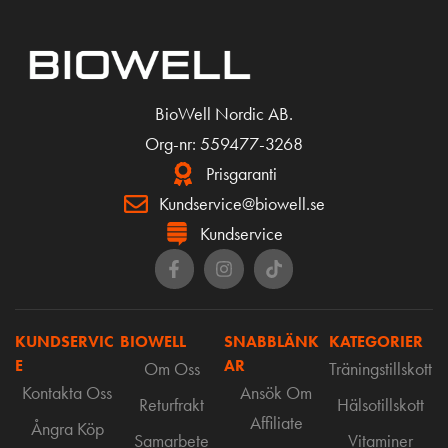
BioWell Nordic AB.
Org-nr: 559477-3268
Prisgaranti
Kundservice@biowell.se
Kundservice
KUNDSERVIC
BIOWELL
SNABBLÄNK
KATEGORIER
E
AR
Om Oss
Träningstillskott
Kontakta Oss
Ansök Om
Returfrakt
Hälsotillskott
Affiliate
Ångra Köp
Samarbete
Vitaminer