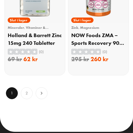
10% Rabatt
Slut i lager
12% Rabatt
Slut i lager
Mineraler
,
Vitaminer &
Zink
,
Magnesium
Mineraler
,
Zink
Holland & Barrett Zinc
NOW Foods ZMA –
15mg 240 Tabletter
Sports Recovery 90
Kapslar
(0)
(0)
69
kr
62
kr
295
kr
260
kr
KÖP
KÖP
1
2