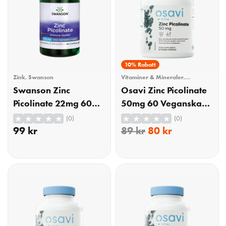
10% Rabatt
Zink
,
Swanson
Vitaminer & Mineraler
,
Mineraler
,
Zink
Swanson Zinc
Osavi Zinc Picolinate
Picolinate 22mg 60
50mg 60 Veganska
Kapslar
Kapslar
(0)
(0)
99
kr
89
kr
80
kr
KÖP
KÖP