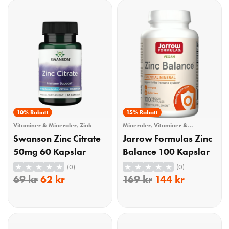
KÖP
KÖP
10% Rabatt
15% Rabatt
Vitaminer & Mineraler
,
Zink
Mineraler
,
Vitaminer &
Mineraler
,
Zink
Swanson Zinc Citrate
Jarrow Formulas Zinc
50mg 60 Kapslar
Balance 100 Kapslar
(0)
(0)
69
kr
62
kr
169
kr
144
kr