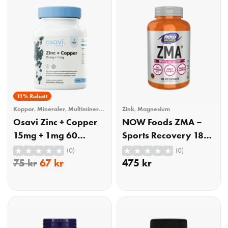
KÖP
KÖP
11% Rabatt
Koppar
,
Mineraler
,
Multimineral
,
Zink
,
Magnesium
Vitaminer & Mineraler
,
Zink
Osavi Zinc + Copper
NOW Foods ZMA –
15mg + 1mg 60
Sports Recovery 180
Veganska Kapslar
Kapslar
(0)
(0)
75
kr
67
kr
475
kr
KÖP
KÖP