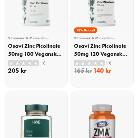
15% Rabatt
Vitaminer & Mineraler
,
Vitaminer & Mineraler
,
Mineraler
,
Zink
Mineraler
,
Zink
Osavi Zinc Picolinate
Osavi Zinc Picolinate
50mg 180 Veganska
50mg 120 Veganska
Kapslar
Kapslar
(0)
(0)
205
kr
165
kr
140
kr
KÖP
KÖP