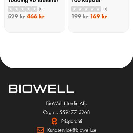
1000mg 90 Tabletter
100 Kapslar
blivit ett etablerat tillskott inom sport- och träningsnutrition. Det
(0)
(0)
används som ett komplement till proteinkällor och är särskilt
529
kr
466
kr
199
kr
169
kr
populärt i samband med styrketräning, fysisk belastning eller
återhämtning. HMB erbjuds i flera former och används av både
idrottare och personer med ett aktivt livsstilsfokus.
KÖP
KÖP
BioWell Nordic AB.
Org-nr: 559477-3268
Prisgaranti
Kundservice@biowell.se