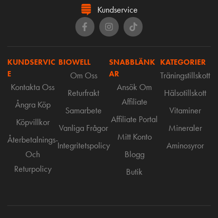
Kundservice
KUNDSERVIC
BIOWELL
SNABBLÄNK
KATEGORIER
E
AR
Om Oss
Träningstillskott
Kontakta Oss
Ansök Om
Returfrakt
Hälsotillskott
Affiliate
Ångra Köp
Samarbete
Vitaminer
Affiliate Portal
Köpvillkor
Vanliga Frågor
Mineraler
Mitt Konto
Återbetalnings-
Integritetspolicy
Aminosyror
Och
Blogg
Returpolicy
Butik